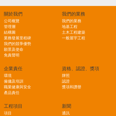
關於
我們
我們的
業務
公司概覽
我們的業務
管理層
地基工程
結構圖
土木工程建築
業務發展里程碑
一般屋宇工程
我們的競爭優勢
願景及使命
免責聲明
企業責任
資格、認證、獎項
環境
牌照
僱傭及培訓
認證
職業健康與安全
獎項和讚譽
產品責任
工程項目
新聞
項目
通訊